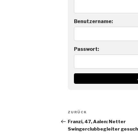
Benutzername:
Passwort:
Beitragsnavigation
Vorheriger
ZURÜCK
Beitrag
Franzi, 47, Aalen: Netter
Swingerclubbegleiter gesuch