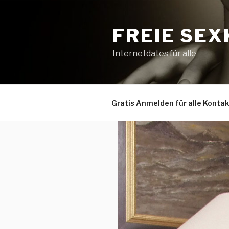
Zum
Inhalt
FREIE SE
springen
Internetdates für alle
Gratis Anmelden für alle Konta