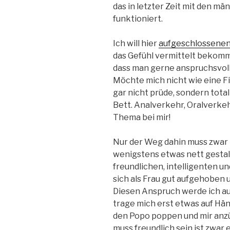
das in letzter Zeit mit den mä
funktioniert.
Ich will hier
aufgeschlossene
das Gefühl vermittelt bekomm
dass man gerne anspruchsvoll 
Möchte mich nicht wie eine Fi
gar nicht prüde, sondern tota
Bett. Analverkehr, Oralverkehr
Thema bei mir!
Nur der Weg dahin muss zwar 
wenigstens etwas nett gestalte
freundlichen, intelligenten 
sich als Frau gut aufgehoben un
Diesen Anspruch werde ich au
trage mich erst etwas auf Hä
den Popo poppen und mir anzü
muss freundlich sein ist zwar