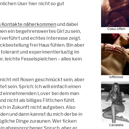
nnlichen User hier nicht so gut
n Kontakte näherkommen
und dabei
en ein begehrenswertes Girl zu sein,
verführt und echtes Interesse zeigt.
ckbestellung frei Haus fühlen. Bin aber
l tolerant und experimentierlustig im
, leichte Fesselspielchen – alles kein
nicht mit Rosen geschmückt sein, aber
t sein. Sprich: Ich will einfach einen
und einnehmenden Lover bei dem man
d nicht als billiges Flittchen fühlt.
ch in Zukunft nicht aufgeben. Also
nden und dann kannst du mich derbe in
gliche Dinge zuraunen. Wer ficken
 ein abgesprochener Spruch, aber er