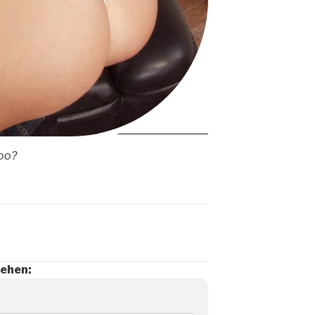
too?
sehen: